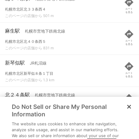
札幌市北区北３３条西４
ルート
を見る
このページの店舗から 501 m
麻生駅
札幌市営地下鉄南北線
札幌市北区北４０条西５
ルート
を見る
このページの店舗から 831 m
新琴似駅
JR札沼線
札幌市北区新琴似８条１丁目
ルート
を見る
このページの店舗から 1.3 km
北２４条駅
札幌市営地下鉄南北線
Do Not Sell or Share My Personal
札幌市北区北２３条西４
ルート
を見る
このページの店舗から 1.5 km
Information
The website uses cookies to enhance site navigation,
新川駅
JR札沼線
analyze site usage, and assist in our marketing efforts.
We also sell or share information about your use of our
札幌市北区新川四条１丁目
ルート