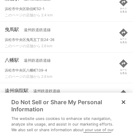
浜松市中央区助信町52-1
ルート
を見る
このページの店舗から 2.4 km
曳馬駅
遠州鉄道鉄道線
浜松市中央区曳馬五丁目24-26
ルート
を見る
このページの店舗から 2.6 km
八幡駅
遠州鉄道鉄道線
浜松市中央区八幡町139-4
ルート
を見る
このページの店舗から 2.6 km
遠州病院駅
遠州鉄道鉄道線
Do Not Sell or Share My Personal
浜松市中央区早馬町2-21
ルート
を見る
このページの店舗から 2.9 km
Information
The website uses cookies to enhance site navigation,
上島駅
遠州鉄道鉄道線
analyze site usage, and assist in our marketing efforts.
We also sell or share information about your use of our
浜松市中央区上島三丁目40-1
ルート