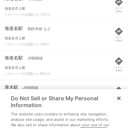
海老名市上郷
ルート
を見る
このページの店舗から 739 m
海老名駅
相鉄本線 など
海老名市上郷
ルート
を見る
このページの店舗から 756 m
海老名駅
JR相模線
海老名市上郷
ルート
を見る
このページの店舗から 963 m
厚木駅
JR相模線
Do Not Sell or Share My Personal
海老名市河原口
ルート
を見る
このページの店舗から 1.6 km
Information
The website uses cookies to enhance site navigation,
厚木駅
小田急線
analyze site usage, and assist in our marketing efforts.
We also sell or share information about your use of our
海老名市河原口
ルート