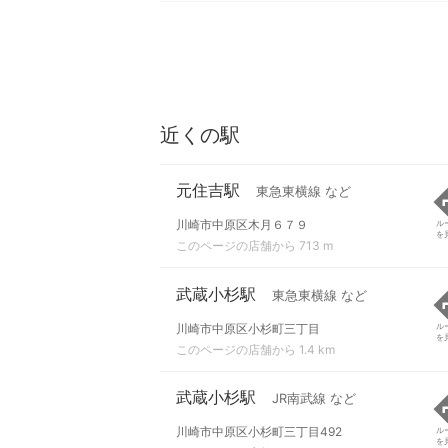
近くの駅
元住吉駅
東急東横線 など
川崎市中原区木月６７９
ル
を
このページの店舗から 713 m
武蔵小杉駅
東急東横線 など
川崎市中原区小杉町三丁目
ル
を
このページの店舗から 1.4 km
武蔵小杉駅
JR南武線 など
川崎市中原区小杉町三丁目492
ル
を