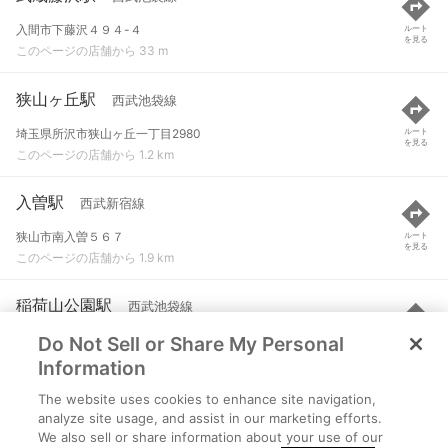
入間市下藤沢４９４-４
ルート
を見る
このページの店舗から 33 m
狭山ヶ丘駅
西武池袋線
埼玉県所沢市狭山ヶ丘一丁目2980
ルート
を見る
このページの店舗から 1.2 km
入曽駅
西武新宿線
狭山市南入曽５６７
ルート
を見る
このページの店舗から 1.9 km
稲荷山公園駅
西武池袋線
Do Not Sell or Share My Personal
狭山市稲荷山１-１
ルート
を見る
このページの店舗から 3 km
Information
The website uses cookies to enhance site navigation,
入間市駅
西武池袋線
analyze site usage, and assist in our marketing efforts.
We also sell or share information about your use of our
入間市河原町２-１
ルート