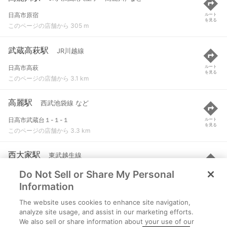
日高市原宿
ルート
を見る
このページの店舗から 305 m
武蔵高萩駅
JR川越線
日高市高萩
ルート
を見る
このページの店舗から 3.1 km
高麗駅
西武池袋線 など
日高市武蔵台１-１-１
ルート
を見る
このページの店舗から 3.3 km
西大家駅
東武越生線
Do Not Sell or Share My Personal
坂戸市大字森戸６２３-７
ルート
を見る
このページの店舗から 4.6 km
Information
The website uses cookies to enhance site navigation,
東飯能駅
JR八高線(八王子～高麗川) など
analyze site usage, and assist in our marketing efforts.
We also sell or share information about your use of our
飯能市東町１丁目
ルート