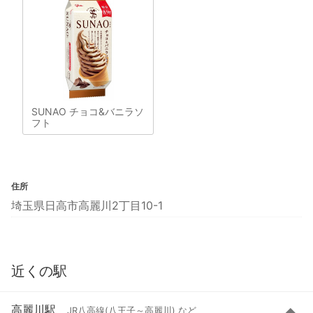
SUNAO チョコ&バニラソ
フト
住所
埼玉県日高市高麗川2丁目10-1
近くの駅
高麗川駅
JR八高線(八王子～高麗川) など