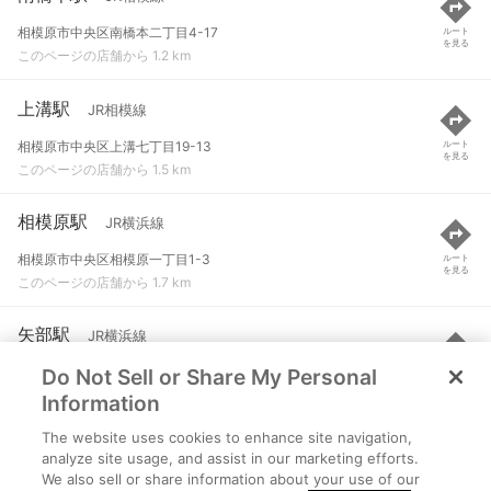
相模原市中央区南橋本二丁目4-17
ルート
を見る
このページの店舗から 1.2 km
上溝駅
JR相模線
相模原市中央区上溝七丁目19-13
ルート
を見る
このページの店舗から 1.5 km
相模原駅
JR横浜線
相模原市中央区相模原一丁目1-3
ルート
を見る
このページの店舗から 1.7 km
矢部駅
JR横浜線
Do Not Sell or Share My Personal
神奈川県相模原市中央区矢部三丁目
ルート
を見る
このページの店舗から 2.6 km
Information
The website uses cookies to enhance site navigation,
番田駅
JR相模線
analyze site usage, and assist in our marketing efforts.
We also sell or share information about your use of our
相模原市中央区上溝378
ルート