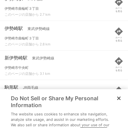
伊勢崎市曲輪町３丁目
ルート
を見る
このページの店舗から 2.7 km
伊勢崎駅
東武伊勢崎線
伊勢崎市曲輪町３丁目
ルート
を見る
このページの店舗から 2.8 km
新伊勢崎駅
東武伊勢崎線
伊勢崎市中央町
ルート
を見る
このページの店舗から 3.1 km
駒形駅
JR両毛線
Do Not Sell or Share My Personal
前橋市小屋原町
ルート
を見る
このページの店舗から 5.1 km
Information
The website uses cookies to enhance site navigation,
剛志駅
東武伊勢崎線
analyze site usage, and assist in our marketing efforts.
We also sell or share information about your use of our
伊勢崎市境保泉
ルート