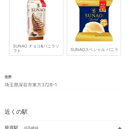
SUNAO チョコ&バニラソ
SUNAOスペシャル バニラ
フト
住所
埼玉県深谷市東方3728-1
近くの駅
籠原駅
JR高崎線