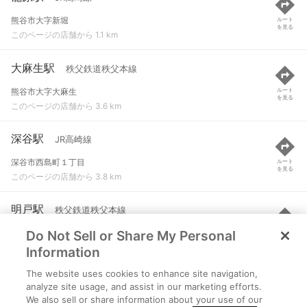
熊谷市大字新堀
ルート
を見る
このページの店舗から 1.1 km
大麻生駅
秩父鉄道秩父本線
熊谷市大字大麻生
ルート
を見る
このページの店舗から 3.6 km
深谷駅
JR高崎線
深谷市西島町１丁目
ルート
を見る
このページの店舗から 3.8 km
明戸駅
秩父鉄道秩父本線
Do Not Sell or Share My Personal
深谷市瀬山字中里前
ルート
を見る
このページの店舗から 3.9 km
Information
The website uses cookies to enhance site navigation,
ひろせ野鳥の森駅
秩父鉄道秩父本線
analyze site usage, and assist in our marketing efforts.
We also sell or share information about your use of our
熊谷市広瀬１０４０-１
ルート