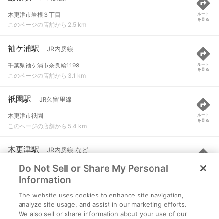
木更津市岩根３丁目
ルート
を見る
このページの店舗から 2.5 km
袖ケ浦駅
JR内房線
千葉県袖ケ浦市奈良輪1198
ルート
を見る
このページの店舗から 3.1 km
祇園駅
JR久留里線
木更津市祇園
ルート
を見る
このページの店舗から 5.4 km
木更津駅
JR内房線 など
Do Not Sell or Share My Personal
木更津市富士見１丁目
ルート
を見る
このページの店舗から 6 km
Information
The website uses cookies to enhance site navigation,
上総清川駅
JR久留里線
analyze site usage, and assist in our marketing efforts.
We also sell or share information about your use of our
木更津市菅生
ルート