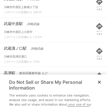
川崎市中原区上新城２丁目
ルート
を見る
このページの店舗から 225 m
武蔵中原駅
JR南武線
川崎市中原区上小田中
ルート
を見る
このページの店舗から 1.3 km
武蔵溝ノ口駅
JR南武線
川崎市高津区溝口
ルート
を見る
このページの店舗から 2 km
高津駅
東急田園都市線 など
Do Not Sell or Share My Personal
川崎市高津区二子４-１-１
ルート
を見る
このページの店舗から 2.1 km
Information
The website uses cookies to enhance site navigation,
梶が谷駅
東急田園都市線
analyze site usage, and assist in our marketing efforts.
We also sell or share information about your use of our
川崎市高津区末長字姿見台８５
ルート