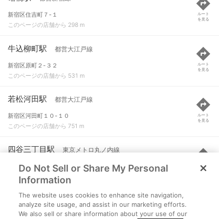
新宿区住吉町７-１
ルート
を見る
このページの店舗から 298 m
牛込柳町駅
都営大江戸線
新宿区原町２-３２
ルート
を見る
このページの店舗から 531 m
若松河田駅
都営大江戸線
新宿区河田町１０-１０
ルート
を見る
このページの店舗から 751 m
四谷三丁目駅
東京メトロ丸ノ内線
Do Not Sell or Share My Personal
新宿区四谷３-８
ルート
を見る
このページの店舗から 853 m
Information
The website uses cookies to enhance site navigation,
四ツ谷駅
東京メトロ南北線
analyze site usage, and assist in our marketing efforts.
We also sell or share information about your use of our
新宿区四谷１丁目
ルート