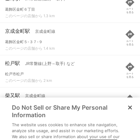
葛飾区金町６丁目
ルート
を見る
このページの店舗から 1.3 km
京成金町駅
京成金町線
葛飾区金町５-３７-９
ルート
を見る
このページの店舗から 1.4 km
松戸駅
JR常磐線(上野～取手) など
松戸市松戸
ルート
を見る
このページの店舗から 2 km
柴又駅
京成金町線
Do Not Sell or Share My Personal
葛飾区柴又４-８-１４
ルート
を見る
このページの店舗から 2.4 km
Information
The website uses cookies to enhance site navigation,
矢切駅
北総鉄道北総線
analyze site usage, and assist in our marketing efforts.
We also sell or share information about your use of our
松戸市下矢切字入山津１２０
ルート