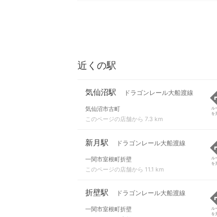
近くの駅
気仙沼駅
ドラゴンレール大船渡線
気仙沼市古町
ル
を
このページの店舗から 7.3 km
新月駅
ドラゴンレール大船渡線
一関市室根町折壁
ル
を
このページの店舗から 11.1 km
折壁駅
ドラゴンレール大船渡線
一関市室根町折壁
ル
を