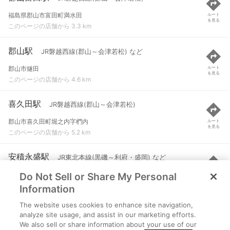
福島県郡山市富田町満水田
ルート
を見る
このページの店舗から 3.3 km
郡山駅
JR磐越西線(郡山～会津若松) など
郡山市燧田
ルート
を見る
このページの店舗から 4.6 km
喜久田駅
JR磐越西線(郡山～会津若松)
郡山市喜久田町堀之内字椚内
ルート
を見る
このページの店舗から 5.2 km
安積永盛駅
JR東北本線(黒磯～利府・盛岡) など
Do Not Sell or Share My Personal
郡山市笹川３丁目
ルート
を見る
このページの店舗から 6 km
Information
The website uses cookies to enhance site navigation,
日和田駅
JR東北本線(黒磯～利府・盛岡)
analyze site usage, and assist in our marketing efforts.
We also sell or share information about your use of our
郡山市日和田町字小堰
ルート