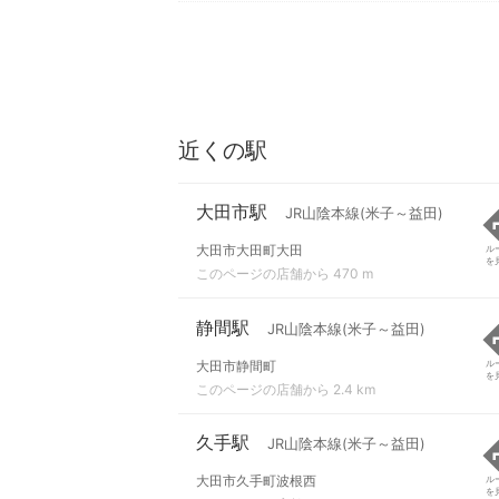
近くの駅
大田市駅
JR山陰本線(米子～益田)
大田市大田町大田
ル
を
このページの店舗から 470 m
静間駅
JR山陰本線(米子～益田)
大田市静間町
ル
を
このページの店舗から 2.4 km
久手駅
JR山陰本線(米子～益田)
大田市久手町波根西
ル
を