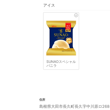
アイス
SUNAOスペシャル
バニラ
住所
島根県大田市長久町長久字中川原ロ268-