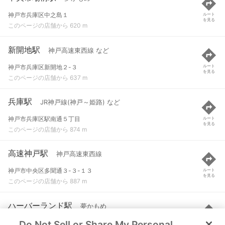
神戸市兵庫区中之島１
ルート
を見る
このページの店舗から 620 m
新開地駅
神戸高速東西線 など
神戸市兵庫区新開地２-３
ルート
を見る
このページの店舗から 637 m
兵庫駅
JR神戸線(神戸～姫路) など
神戸市兵庫区駅南通５丁目
ルート
を見る
このページの店舗から 874 m
高速神戸駅
神戸高速東西線
神戸市中央区多聞通３-３-１３
ルート
を見る
このページの店舗から 887 m
ハーバーランド駅
夢かもめ
Do Not Sell or Share My Personal
神戸市中央区東川崎町１
ルート