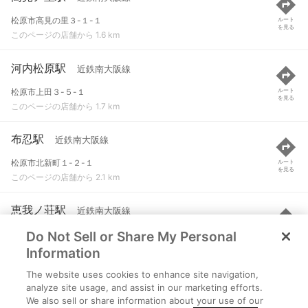
松原市高見の里３-１-１
ルート
を見る
このページの店舗から 1.6 km
河内松原駅
近鉄南大阪線
松原市上田３-５-１
ルート
を見る
このページの店舗から 1.7 km
布忍駅
近鉄南大阪線
松原市北新町１-２-１
ルート
を見る
このページの店舗から 2.1 km
恵我ノ荘駅
近鉄南大阪線
Do Not Sell or Share My Personal
羽曳野市南恵我之荘８-１-２３
ルート
を見る
このページの店舗から 2.5 km
Information
The website uses cookies to enhance site navigation,
萩原天神駅
南海高野線
analyze site usage, and assist in our marketing efforts.
We also sell or share information about your use of our
堺市東区日置荘原寺町９４-３
ルート