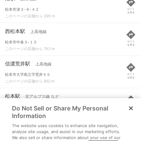
松本市渚３-９-４２
ルート
を見る
このページの店舗から 395 m
西松本駅
上高地線
松本市中条３-１５
ルート
を見る
このページの店舗から 743 m
信濃荒井駅
上高地線
松本市大字島立字荒井５５
ルート
を見る
このページの店舗から 852 m
松本駅
北アルプス線 など
Do Not Sell or Share My Personal
松本市深志１丁目
ルート
を見る
このページの店舗から 1.1 km
Information
The website uses cookies to enhance site navigation,
松本駅
上高地線
analyze site usage, and assist in our marketing efforts.
We also sell or share information about your use of our
松本市深志１丁目
ルート