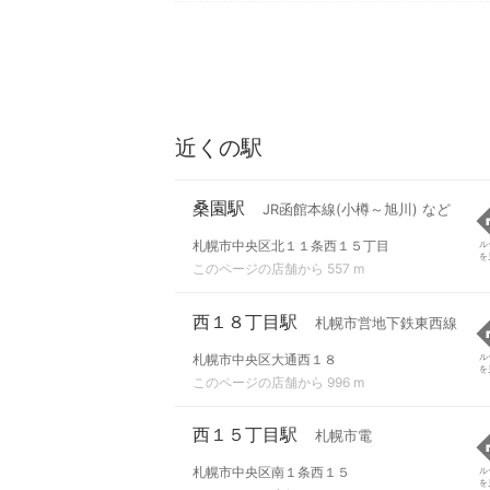
近くの駅
桑園駅
JR函館本線(小樽～旭川) など
札幌市中央区北１１条西１５丁目
ル
を
このページの店舗から 557 m
西１８丁目駅
札幌市営地下鉄東西線
札幌市中央区大通西１８
ル
を
このページの店舗から 996 m
西１５丁目駅
札幌市電
札幌市中央区南１条西１５
ル
を