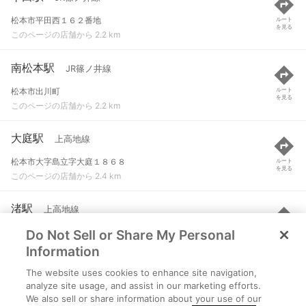
松本市平田西１６２番地
ルート
を見る
このページの店舗から 2.2 km
南松本駅
JR篠ノ井線
松本市出川町
ルート
を見る
このページの店舗から 2.2 km
大庭駅
上高地線
松本市大字島立字大庭１８６８
ルート
を見る
このページの店舗から 2.4 km
渚駅
上高地線
Do Not Sell or Share My Personal
松本市渚３-９-４２
ルート
を見る
このページの店舗から 2.6 km
Information
The website uses cookies to enhance site navigation,
信濃荒井駅
上高地線
analyze site usage, and assist in our marketing efforts.
We also sell or share information about your use of our
松本市大字島立字荒井５５
ルート