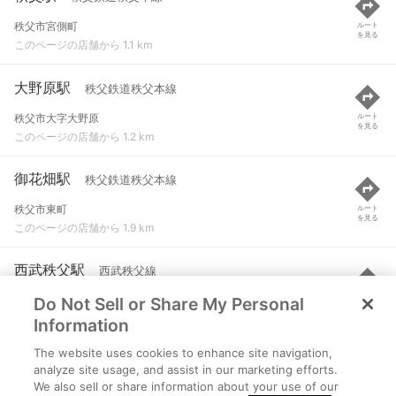
秩父市宮側町
ルート
を見る
このページの店舗から 1.1 km
大野原駅
秩父鉄道秩父本線
秩父市大字大野原
ルート
を見る
このページの店舗から 1.2 km
御花畑駅
秩父鉄道秩父本線
秩父市東町
ルート
を見る
このページの店舗から 1.9 km
西武秩父駅
西武秩父線
Do Not Sell or Share My Personal
秩父市野坂町１-１６-１５
ルート
を見る
このページの店舗から 2.1 km
Information
The website uses cookies to enhance site navigation,
横瀬駅
西武秩父線
analyze site usage, and assist in our marketing efforts.
We also sell or share information about your use of our
秩父郡横瀬町横瀬４０６７
ルート