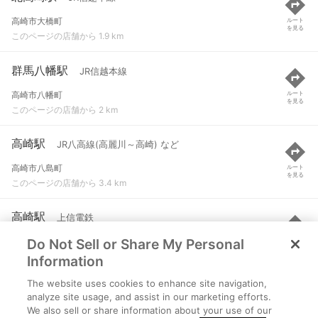
高崎市大橋町
ルート
を見る
このページの店舗から 1.9 km
群馬八幡駅
JR信越本線
高崎市八幡町
ルート
を見る
このページの店舗から 2 km
高崎駅
JR八高線(高麗川～高崎) など
高崎市八島町
ルート
を見る
このページの店舗から 3.4 km
高崎駅
上信電鉄
Do Not Sell or Share My Personal
高崎市八島町
ルート
を見る
このページの店舗から 3.4 km
Information
The website uses cookies to enhance site navigation,
高崎問屋町駅
JR両毛線 など
analyze site usage, and assist in our marketing efforts.
We also sell or share information about your use of our
高崎市貝沢町７１５番地
ルート