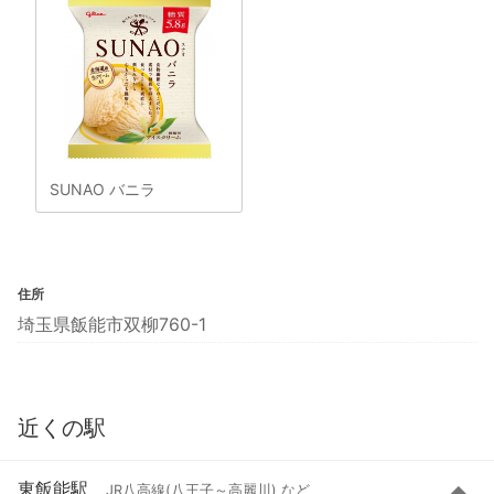
SUNAO バニラ
住所
埼玉県飯能市双柳760-1
近くの駅
東飯能駅
JR八高線(八王子～高麗川) など