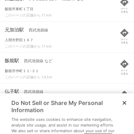
飯能市東町１丁目
ルート
を見る
このページの店舗から 1.1 km
元加治駅
西武池袋線
入間市野田１６７
ルート
を見る
このページの店舗から 1.1 km
飯能駅
西武池袋線 など
飯能市仲町１１-２１
ルート
を見る
このページの店舗から 1.6 km
仏子駅
西武池袋線
Do Not Sell or Share My Personal
入間市仏子８８０
ルート
を見る
このページの店舗から 2.4 km
Information
The website uses cookies to enhance site navigation,
金子駅
JR八高線(八王子～高麗川)
analyze site usage, and assist in our marketing efforts.
We also sell or share information about your use of our
入間市南峯
ルート