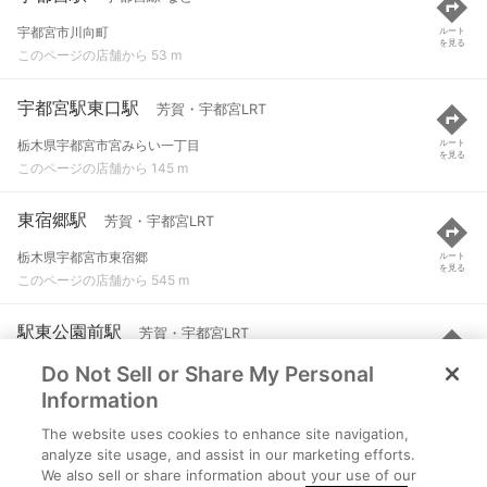
宇都宮市川向町
ルート
を見る
このページの店舗から 53 m
宇都宮駅東口駅
芳賀・宇都宮LRT
栃木県宇都宮市宮みらい一丁目
ルート
を見る
このページの店舗から 145 m
東宿郷駅
芳賀・宇都宮LRT
栃木県宇都宮市東宿郷
ルート
を見る
このページの店舗から 545 m
駅東公園前駅
芳賀・宇都宮LRT
Do Not Sell or Share My Personal
栃木県宇都宮市東宿郷
ルート
を見る
このページの店舗から 916 m
Information
The website uses cookies to enhance site navigation,
峰駅
芳賀・宇都宮LRT
analyze site usage, and assist in our marketing efforts.
We also sell or share information about your use of our
栃木県宇都宮市峰
ルート