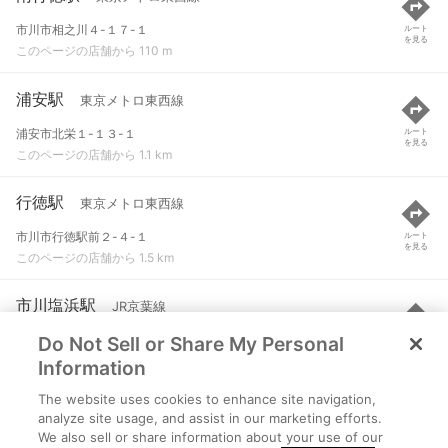
市川市相之川４-１７-１
ルート
を見る
このページの店舗から 110 m
浦安駅
東京メトロ東西線
浦安市北栄１-１３-１
ルート
を見る
このページの店舗から 1.1 km
行徳駅
東京メトロ東西線
市川市行徳駅前２-４-１
ルート
を見る
このページの店舗から 1.5 km
市川塩浜駅
JR京葉線
Do Not Sell or Share My Personal
市川市塩浜２丁目
ルート
を見る
このページの店舗から 2.1 km
Information
The website uses cookies to enhance site navigation,
一之江駅
都営新宿線
analyze site usage, and assist in our marketing efforts.
We also sell or share information about your use of our
江戸川区春江町４-２
ルート