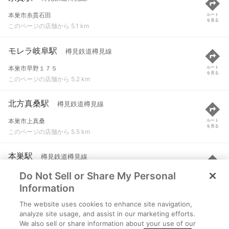
本巣市糸貫石田
ルート
を見る
このページの店舗から 5.1 km
モレラ岐阜駅
樽見鉄道樽見線
本巣市早野１７５
ルート
を見る
このページの店舗から 5.2 km
北方真桑駅
樽見鉄道樽見線
本巣市上真桑
ルート
を見る
このページの店舗から 5.5 km
本巣駅
樽見鉄道樽見線
Do Not Sell or Share My Personal
本巣市曽井中島
ルート
を見る
このページの店舗から 5.6 km
Information
The website uses cookies to enhance site navigation,
織部駅
樽見鉄道樽見線
analyze site usage, and assist in our marketing efforts.
We also sell or share information about your use of our
本巣市山口森本
ルート