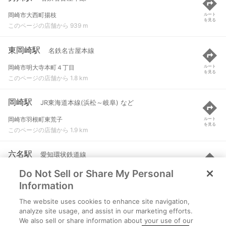
岡崎市大西町揚枝
ルート
を見る
このページの店舗から 939 m
東岡崎駅
名鉄名古屋本線
岡崎市明大寺本町４丁目
ルート
を見る
このページの店舗から 1.8 km
岡崎駅
JR東海道本線(浜松～岐阜) など
岡崎市羽根町東荒子
ルート
を見る
このページの店舗から 1.9 km
六名駅
愛知環状鉄道線
Do Not Sell or Share My Personal
岡崎市六名新町
ルート
を見る
このページの店舗から 2 km
Information
The website uses cookies to enhance site navigation,
美合駅
名鉄名古屋本線
analyze site usage, and assist in our marketing efforts.
We also sell or share information about your use of our
岡崎市美合町一ノ久保
ルート