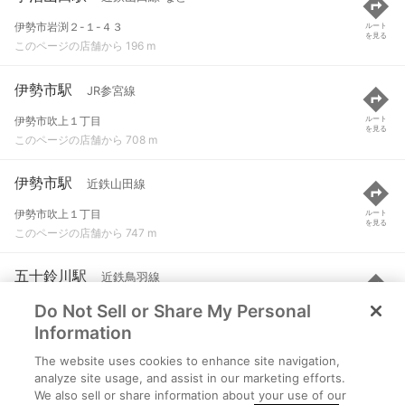
伊勢市岩渕２-１-４３
ルート
を見る
このページの店舗から 196 m
伊勢市駅
JR参宮線
伊勢市吹上１丁目
ルート
を見る
このページの店舗から 708 m
伊勢市駅
近鉄山田線
伊勢市吹上１丁目
ルート
を見る
このページの店舗から 747 m
五十鈴川駅
近鉄鳥羽線
Do Not Sell or Share My Personal
伊勢市中村町字桶子３２５
ルート
を見る
このページの店舗から 1.6 km
Information
The website uses cookies to enhance site navigation,
宮町駅
近鉄山田線
analyze site usage, and assist in our marketing efforts.
We also sell or share information about your use of our
伊勢市御薗町高向６８６
ルート