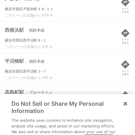
横浜市西区戸部本町４８-１１
ルート
を見る
このページの店舗から 479 m
西横浜駅
相鉄本線
横浜市西区西平沼町８-１
ルート
を見る
このページの店舗から 670 m
平沼橋駅
相鉄本線
横浜市西区西平沼町３-７
ルート
を見る
このページの店舗から 783 m
高島町駅
ブルーライン
Do Not Sell or Share My Personal
横浜市西区花咲町７-４１
ルート
を見る
このページの店舗から 905 m
Information
The website uses cookies to enhance site navigation,
天王町駅
相鉄本線
analyze site usage, and assist in our marketing efforts.
We also sell or share information about your use of our
横浜市保土ケ谷区天王町２-４５-５
ルート