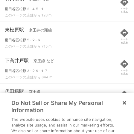
世田谷区松原２-４５-１
ルート
を見る
このページの店舗から 128 m
東松原駅
京王井の頭線
世田谷区松原５-２-６
ルート
を見る
このページの店舗から 715 m
下高井戸駅
京王線 など
世田谷区松原３-２９-１７
ルート
を見る
このページの店舗から 844 m
代田橋駅
京王線
Do Not Sell or Share My Personal
世田谷区大原２-１８-９
ルート
を見る
このページの店舗から 890 m
Information
The website uses cookies to enhance site navigation,
新代田駅
京王井の頭線
analyze site usage, and assist in our marketing efforts.
We also sell or share information about your use of our
世田谷区代田５-３０-１８
ルート