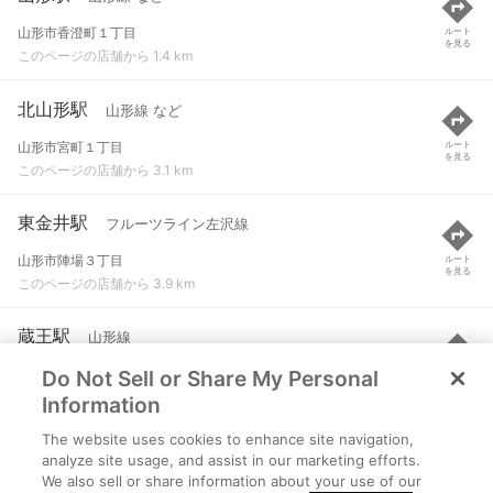
山形市香澄町１丁目
ルート
を見る
このページの店舗から 1.4 km
北山形駅
山形線 など
山形市宮町１丁目
ルート
を見る
このページの店舗から 3.1 km
東金井駅
フルーツライン左沢線
山形市陣場３丁目
ルート
を見る
このページの店舗から 3.9 km
蔵王駅
山形線
Do Not Sell or Share My Personal
山形市大字松原
ルート
を見る
このページの店舗から 4.2 km
Information
The website uses cookies to enhance site navigation,
羽前千歳駅
山形線 など
analyze site usage, and assist in our marketing efforts.
We also sell or share information about your use of our
山形市長町２丁目
ルート