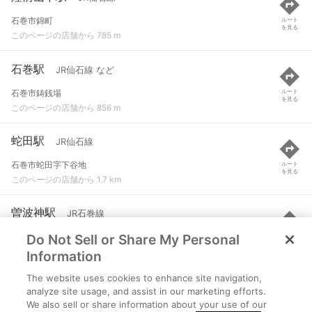
石巻市錦町
ルート
を見る
このページの店舗から 785 m
石巻駅
JR仙石線 など
石巻市鋳銭場
ルート
を見る
このページの店舗から 856 m
蛇田駅
JR仙石線
石巻市蛇田字下谷地
ルート
を見る
このページの店舗から 1.7 km
曽波神駅
JR石巻線
Do Not Sell or Share My Personal
石巻市鹿又
ルート
を見る
このページの店舗から 2.9 km
Information
The website uses cookies to enhance site navigation,
石巻あゆみ野駅
JR仙石線
analyze site usage, and assist in our marketing efforts.
We also sell or share information about your use of our
石巻市門脇
ルート