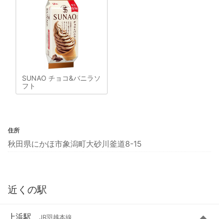
SUNAO チョコ&バニラソ
フト
住所
秋田県にかほ市象潟町大砂川釜道8-15
近くの駅
上浜駅
JR羽越本線