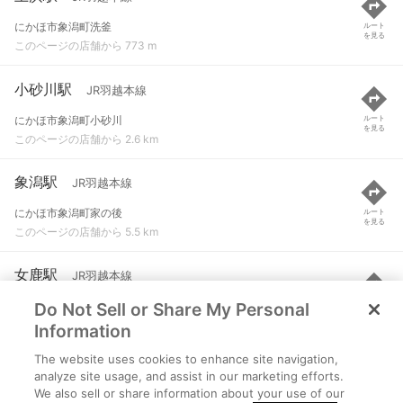
にかほ市象潟町洗釜
ルート
を見る
このページの店舗から 773 m
小砂川駅
JR羽越本線
にかほ市象潟町小砂川
ルート
を見る
このページの店舗から 2.6 km
象潟駅
JR羽越本線
にかほ市象潟町家の後
ルート
を見る
このページの店舗から 5.5 km
女鹿駅
JR羽越本線
Do Not Sell or Share My Personal
飽海郡遊佐町大字吹浦
ルート
を見る
このページの店舗から 6.8 km
Information
The website uses cookies to enhance site navigation,
吹浦駅
JR羽越本線
analyze site usage, and assist in our marketing efforts.
We also sell or share information about your use of our
飽海郡遊佐町大字吹浦
ルート