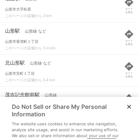
山形市大字松原
ルート
を見る
このページの店舗から 2 km
山形駅
山形線 など
山形市香澄町１丁目
ルート
を見る
このページの店舗から 3.4 km
北山形駅
山形線 など
山形市宮町１丁目
ルート
を見る
このページの店舗から 5.4 km
茂吉記念館前駅
山形線
Do Not Sell or Share My Personal
上山市北町弁天
ルート
を見る
このページの店舗から 5.6 km
Information
The website uses cookies to enhance site navigation,
東金井駅
フルーツライン左沢線
analyze site usage, and assist in our marketing efforts.
We also sell or share information about your use of our
山形市陣場３丁目
ルート