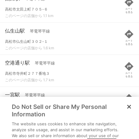
高松市太田上町７０５-６
ルート
を見る
このページの店舗から 1.1 km
仏生山駅
琴電琴平線
高松市仏生山町３０２-１
ルート
を見る
このページの店舗から 1.6 km
空港通り駅
琴電琴平線
高松市寺井町２７７番地３
ルート
を見る
このページの店舗から 1.7 km
一宮駅
琴電琴平線
Do Not Sell or Share My Personal
高松市一宮町５０４-５
ルート
を見る
このページの店舗から 1.9 km
Information
The website uses cookies to enhance site navigation,
伏石駅
琴電琴平線
analyze site usage, and assist in our marketing efforts.
We also sell or share information about your use of our
高松市太田下町
ルート