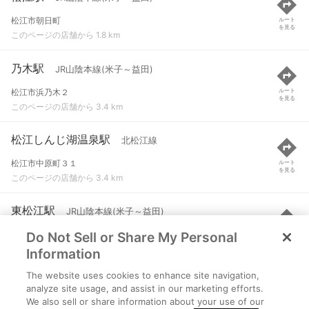
松江市朝日町
ルート
を見る
このページの店舗から 1.8 km
乃木駅
JR山陰本線(米子～益田)
松江市浜乃木２
ルート
を見る
このページの店舗から 3.4 km
松江しんじ湖温泉駅
北松江線
松江市中原町３１
ルート
を見る
このページの店舗から 3.4 km
東松江駅
JR山陰本線(米子～益田)
Do Not Sell or Share My Personal
松江市八幡町灘大土手外
ルート
を見る
このページの店舗から 4.4 km
Information
The website uses cookies to enhance site navigation,
揖屋駅
JR山陰本線(米子～益田)
analyze site usage, and assist in our marketing efforts.
We also sell or share information about your use of our
島根県松江市東出雲町揖屋804
ルート