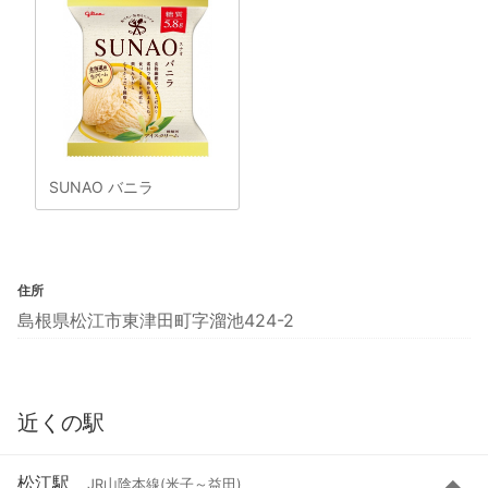
SUNAO バニラ
住所
島根県松江市東津田町字溜池424-2
近くの駅
松江駅
JR山陰本線(米子～益田)