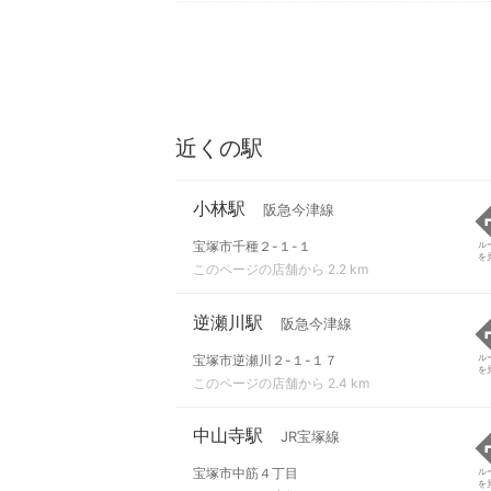
近くの駅
小林駅
阪急今津線
宝塚市千種２-１-１
ル
を
このページの店舗から 2.2 km
逆瀬川駅
阪急今津線
宝塚市逆瀬川２-１-１７
ル
を
このページの店舗から 2.4 km
中山寺駅
JR宝塚線
宝塚市中筋４丁目
ル
を