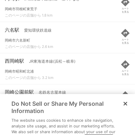
岡崎市羽根町東荒子
ルート
を見る
このページの店舗から 1.8 km
六名駅
愛知環状鉄道線
岡崎市六名新町
ルート
を見る
このページの店舗から 2.6 km
西岡崎駅
JR東海道本線(浜松～岐阜)
岡崎市昭和町北浦
ルート
を見る
このページの店舗から 3.2 km
岡崎公園前駅
名鉄名古屋本線
Do Not Sell or Share My Personal
岡崎市中岡崎町
ルート
を見る
このページの店舗から 4 km
Information
The website uses cookies to enhance site navigation,
中岡崎駅
愛知環状鉄道線
analyze site usage, and assist in our marketing efforts.
We also sell or share information about your use of our
岡崎市八帖町字住環通り
ルート