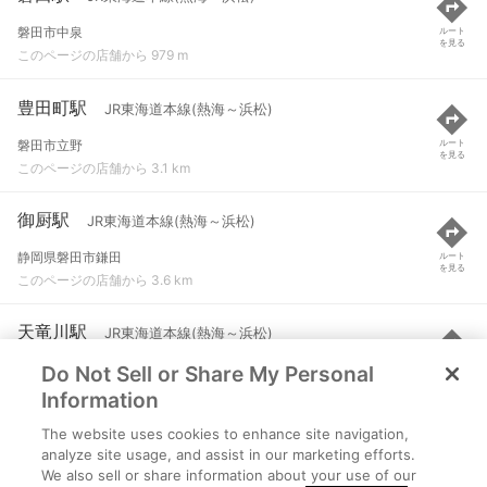
磐田市中泉
ルート
を見る
このページの店舗から 979 m
豊田町駅
JR東海道本線(熱海～浜松)
磐田市立野
ルート
を見る
このページの店舗から 3.1 km
御厨駅
JR東海道本線(熱海～浜松)
静岡県磐田市鎌田
ルート
を見る
このページの店舗から 3.6 km
天竜川駅
JR東海道本線(熱海～浜松)
Do Not Sell or Share My Personal
浜松市中央区天龍川町八畝割435-9
ルート
を見る
このページの店舗から 6.8 km
Information
The website uses cookies to enhance site navigation,
袋井駅
JR東海道本線(熱海～浜松)
analyze site usage, and assist in our marketing efforts.
We also sell or share information about your use of our
袋井市高尾
ルート