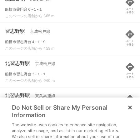
船橋市薬円台６-１-１
ルート
を見る
このページの店舗から 365 m
習志野駅
京成松戸線
船橋市習志野台４-１-９
ルート
を見る
このページの店舗から 459 m
北習志野駅
京成松戸線
船橋市習志野台３-１-１
ルート
を見る
このページの店舗から 940 m
北習志野駅
東葉高速線
Do Not Sell or Share My Personal
船橋市習志野台３-１-１
ルート
を見る
このページの店舗から 982 m
Information
The website uses cookies to enhance site navigation,
飯山満駅
東葉高速線
analyze site usage, and assist in our marketing efforts.
We also sell or share information about your use of our
船橋市飯山満町３-１０５３-５
ルート