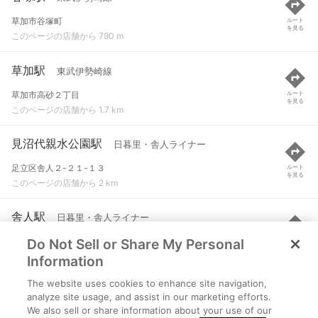
草加市谷塚町
ルート
を見る
このページの店舗から 790 m
草加駅
東武伊勢崎線
草加市高砂２丁目
ルート
を見る
このページの店舗から 1.7 km
見沼代親水公園駅
日暮里・舎人ライナー
足立区舎人２-２１-１３
ルート
を見る
このページの店舗から 2 km
舎人駅
日暮里・舎人ライナー
Do Not Sell or Share My Personal
足立区舎人１-１６-１５
ルート
を見る
このページの店舗から 2.4 km
Information
The website uses cookies to enhance site navigation,
竹ノ塚駅
東武伊勢崎線
analyze site usage, and assist in our marketing efforts.
We also sell or share information about your use of our
足立区竹の塚６丁目
ルート