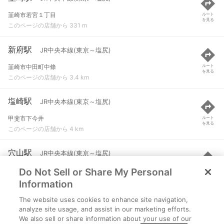
韮崎市若宮１丁目
ルート
を見る
このページの店舗から 331 m
新府駅
JR中央本線(東京～塩尻)
韮崎市中田町中條
ルート
を見る
このページの店舗から 3.4 km
塩崎駅
JR中央本線(東京～塩尻)
甲斐市下今井
ルート
を見る
このページの店舗から 4 km
穴山駅
JR中央本線(東京～塩尻)
Do Not Sell or Share My Personal
韮崎市穴山町
ルート
を見る
このページの店舗から 5.8 km
Information
The website uses cookies to enhance site navigation,
竜王駅
JR中央本線(東京～塩尻)
analyze site usage, and assist in our marketing efforts.
We also sell or share information about your use of our
甲斐市竜王新町
ルート