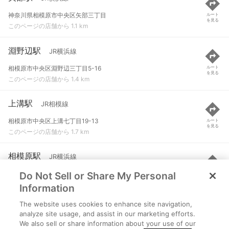
神奈川県相模原市中央区矢部三丁目
ルート
を見る
このページの店舗から 1.1 km
淵野辺駅
JR横浜線
相模原市中央区淵野辺三丁目5-16
ルート
を見る
このページの店舗から 1.4 km
上溝駅
JR相模線
相模原市中央区上溝七丁目19-13
ルート
を見る
このページの店舗から 1.7 km
相模原駅
JR横浜線
Do Not Sell or Share My Personal
相模原市中央区相模原一丁目1-3
ルート
を見る
このページの店舗から 2 km
Information
The website uses cookies to enhance site navigation,
番田駅
JR相模線
analyze site usage, and assist in our marketing efforts.
We also sell or share information about your use of our
相模原市中央区上溝378
ルート