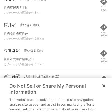
青森市柳川１丁目
ルート
を見る
このページの店舗から 1 km
筒井駅
青い森鉄道線
青森県青森市筒井
ルート
を見る
このページの店舗から 2.9 km
東青森駅
青い森鉄道線
青森市大字古館字安田
ルート
を見る
このページの店舗から 3.5 km
新青森駅
JR奥羽本線(新庄～青森)
Do Not Sell or Share My Personal
青森県青森市大字石江字高間140-2
ルート
を見る
このページの店舗から 4.3 km
Information
The website uses cookies to enhance site navigation,
小柳駅
青い森鉄道線
analyze site usage, and assist in our marketing efforts.
We also sell or share information about your use of our
青森市小柳字唐橋
ルート