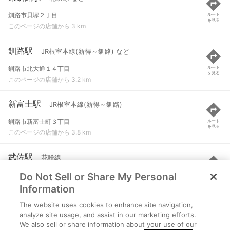
釧路市貝塚２丁目
ルート
を見る
このページの店舗から 3 km
釧路駅
JR根室本線(新得～釧路) など
釧路市北大通１４丁目
ルート
を見る
このページの店舗から 3.2 km
新富士駅
JR根室本線(新得～釧路)
釧路市新富士町３丁目
ルート
を見る
このページの店舗から 3.8 km
武佐駅
花咲線
Do Not Sell or Share My Personal
釧路市武佐４丁目
ルート
を見る
このページの店舗から 4.1 km
Information
The website uses cookies to enhance site navigation,
遠矢駅
JR釧網本線
analyze site usage, and assist in our marketing efforts.
We also sell or share information about your use of our
釧路郡釧路町字遠矢
ルート