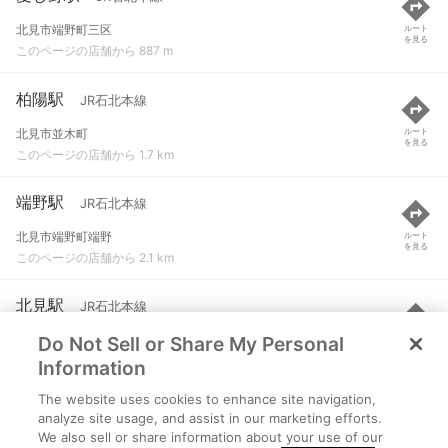
北見市端野町三区
ルート
を見る
このページの店舗から 887 m
柏陽駅
JR石北本線
北見市並木町
ルート
を見る
このページの店舗から 1.7 km
端野駅
JR石北本線
北見市端野町端野
ルート
を見る
このページの店舗から 2.1 km
北見駅
JR石北本線
Do Not Sell or Share My Personal
北見市大通西１丁目
ルート
を見る
このページの店舗から 4.2 km
Information
The website uses cookies to enhance site navigation,
緋牛内駅
JR石北本線
analyze site usage, and assist in our marketing efforts.
We also sell or share information about your use of our
北見市端野町緋牛内
ルート