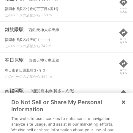
福岡市博多区竹丘町三丁目4番1号
ルート
を見る
このページの店舗から 358 m
雑餉隈駅
西鉄天神大牟田線
福岡市博多区銀天町１-１-１
ルート
を見る
このページの店舗から 742 m
春日原駅
西鉄天神大牟田線
春日市春日原北町３-９０
ルート
を見る
このページの店舗から 864 m
南福岡駅
JR鹿児島本線(博多～八代)
Do Not Sell or Share My Personal
福岡市博多区寿町２丁目
ルート
を見る
このページの店舗から 973 m
Information
The website uses cookies to enhance site navigation,
春日駅
JR鹿児島本線(博多～八代)
analyze site usage, and assist in our marketing efforts.
We also sell or share information about your use of our
春日市春日原北町
ルート