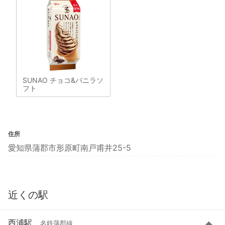
SUNAO チョコ&バニラソ
フト
住所
愛知県蒲郡市形原町南戸甫井25-5
近くの駅
西浦駅
名鉄蒲郡線