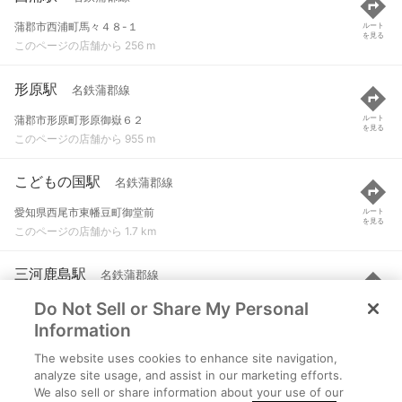
蒲郡市西浦町馬々４８-１
ルート
を見る
このページの店舗から 256 m
形原駅
名鉄蒲郡線
蒲郡市形原町形原御嶽６２
ルート
を見る
このページの店舗から 955 m
こどもの国駅
名鉄蒲郡線
愛知県西尾市東幡豆町御堂前
ルート
を見る
このページの店舗から 1.7 km
三河鹿島駅
名鉄蒲郡線
Do Not Sell or Share My Personal
蒲郡市鹿島町横砂３９-１
ルート
を見る
このページの店舗から 2.7 km
Information
The website uses cookies to enhance site navigation,
東幡豆駅
名鉄蒲郡線
analyze site usage, and assist in our marketing efforts.
We also sell or share information about your use of our
愛知県西尾市東幡豆町小見行田
ルート