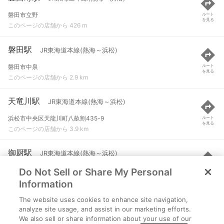
磐田市立野
ルート
を見る
このページの店舗から 426 m
磐田駅
JR東海道本線(熱海～浜松)
磐田市中泉
ルート
を見る
このページの店舗から 2.9 km
天竜川駅
JR東海道本線(熱海～浜松)
浜松市中央区天龍川町八畝割435-9
ルート
を見る
このページの店舗から 3.9 km
御厨駅
JR東海道本線(熱海～浜松)
Do Not Sell or Share My Personal
静岡県磐田市鎌田
ルート
を見る
このページの店舗から 6 km
Information
The website uses cookies to enhance site navigation,
自動車学校前駅
遠州鉄道鉄道線
analyze site usage, and assist in our marketing efforts.
We also sell or share information about your use of our
浜松市中央区有玉南町1739
ルート